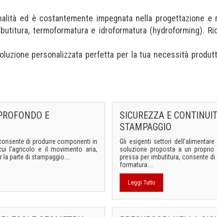
nalità ed è costantemente impegnata nella progettazione e 
titura, termoformatura e idroformatura (hydroforming). Ric
soluzione personalizzata perfetta per la tua necessità produt
 PROFONDO E
SICUREZZA E CONTINUI
STAMPAGGIO
 consente di produrre componenti in
Gli esigenti settori dell’alimentar
cui l’agricolo e il movimento aria,
soluzione proposta a un proprio c
 la parte di stampaggio....
pressa per imbutitura, consente di g
formatura....
Leggi Tutto