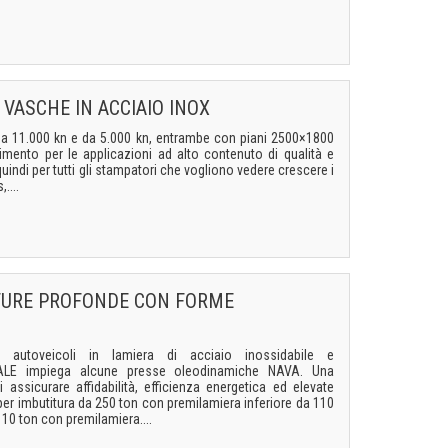
 VASCHE IN ACCIAIO INOX
a 11.000 kn e da 5.000 kn, entrambe con piani 2500×1800
imento per le applicazioni ad alto contenuto di qualità e
quindi per tutti gli stampatori che vogliono vedere crescere i
....
ITURE PROFONDE CON FORME
 autoveicoli in lamiera di acciaio inossidabile e
 TRALE impiega alcune presse oleodinamiche NAVA. Una
assicurare affidabilità, efficienza energetica ed elevate
per imbutitura da 250 ton con premilamiera inferiore da 110
110 ton con premilamiera....