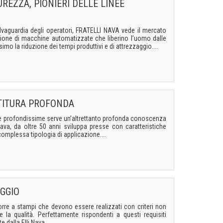
REZZA, PIONIERI DELLE LINEE
lvaguardia degli operatori, FRATELLI NAVA vede il mercato
zione di macchine automatizzate che liberino l’uomo dalle
imo la riduzione dei tempi produttivi e di attrezzaggio....
TITURA PROFONDA
 e profondissime serve un’altrettanto profonda conoscenza
ava, da oltre 50 anni sviluppa presse con caratteristiche
 complessa tipologia di applicazione....
GGIO
corre a stampi che devono essere realizzati con criteri non
la qualità. Perfettamente rispondenti a questi requisiti
dalla F.lli Nava....