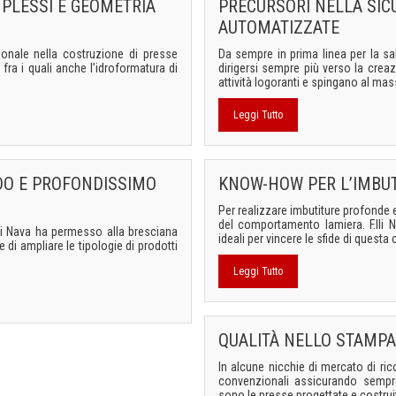
MPLESSI E GEOMETRIA
PRECURSORI NELLA SICU
AUTOMATIZZATE
ionale nella costruzione di presse
Da sempre in prima linea per la sa
 fra i quali anche l’idroformatura di
dirigersi sempre più verso la crea
attività logoranti e spingano al mass
Leggi Tutto
NDO E PROFONDISSIMO
KNOW-HOW PER L’IMBU
Per realizzare imbutiture profonde
del comportamento lamiera. F.lli N
lli Nava ha permesso alla bresciana
ideali per vincere le sfide di questa
 di ampliare le tipologie di prodotti
Leggi Tutto
QUALITÀ NELLO STAMPA
In alcune nicchie di mercato di ri
convenzionali assicurando sempre 
sono le presse progettate e costruite 