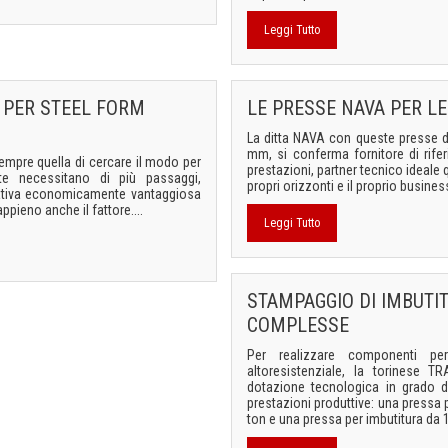
Leggi Tutto
 PER STEEL FORM
LE PRESSE NAVA PER LE
La ditta NAVA con queste presse d
mm, si conferma fornitore di rifer
empre quella di cercare il modo per
prestazioni, partner tecnico ideale 
te necessitano di più passaggi,
propri orizzonti e il proprio business,
rnativa economicamente vantaggiosa
ppieno anche il fattore....
Leggi Tutto
STAMPAGGIO DI IMBUT
COMPLESSE
Per realizzare componenti per
altoresistenziale, la torinese
dotazione tecnologica in grado di 
prestazioni produttive: una pressa 
ton e una pressa per imbutitura da 