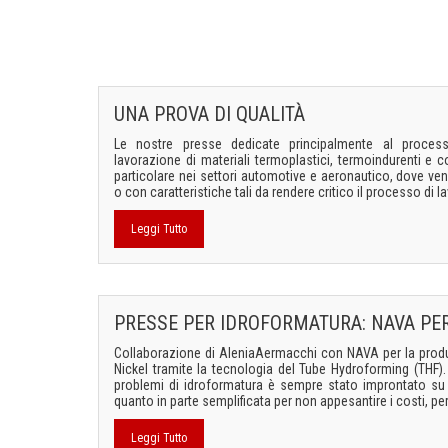
UNA PROVA DI QUALITÀ
Le nostre presse dedicate principalmente al proce
lavorazione di materiali termoplastici, termoindurenti e c
particolare nei settori automotive e aeronautico, dove ve
o con caratteristiche tali da rendere critico il processo di la
Leggi Tutto
PRESSE PER IDROFORMATURA: NAVA PE
Collaborazione di AleniaAermacchi con NAVA per la produz
Nickel tramite la tecnologia del Tube Hydroforming (THF)
problemi di idroformatura è sempre stato improntato su 
quanto in parte semplificata per non appesantire i costi, perm
Leggi Tutto