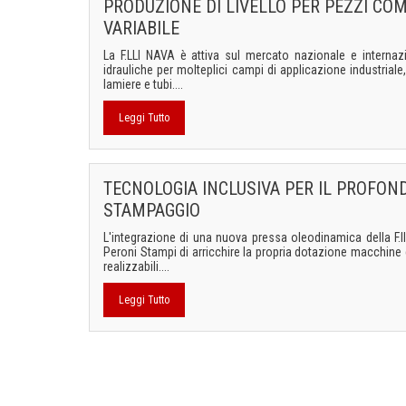
PRODUZIONE DI LIVELLO PER PEZZI CO
VARIABILE
La F.LLI NAVA è attiva sul mercato nazionale e internaz
idrauliche per molteplici campi di applicazione industriale,
lamiere e tubi....
Leggi Tutto
TECNOLOGIA INCLUSIVA PER IL PROFO
STAMPAGGIO
L'integrazione di una nuova pressa oleodinamica della F.
Peroni Stampi di arricchire la propria dotazione macchine e
realizzabili....
Leggi Tutto