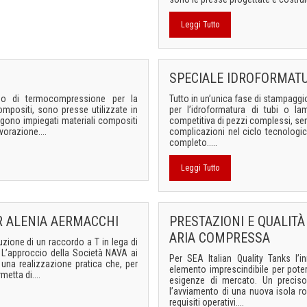
Leggi Tutto
SPECIALE IDROFORMAT
sso di termocompressione per la
Tutto in un’unica fase di stampagg
ompositi, sono presse utilizzate in
per l’idroformatura di tubi o l
ngono impiegati materiali compositi
competitiva di pezzi complessi, s
vorazione....
complicazioni nel ciclo tecnologic
completo.....
Leggi Tutto
R ALENIA AERMACCHI
PRESTAZIONI E QUALITÀ
ARIA COMPRESSA
ione di un raccordo a T in lega di
. L’approccio della Società NAVA ai
Per SEA Italian Quality Tanks l’
una realizzazione pratica che, per
elemento imprescindibile per pote
etta di....
esigenze di mercato. Un precis
l’avviamento di una nuova isola ro
requisiti operativi....